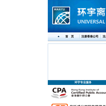
首 页
注册香港公司
注
环宇专业服务