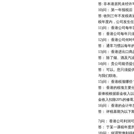
答: 非本港居民未经
10)问： 第一年报
答: 收到三年不发税
税年度内，公司发生任
11)问： 香港公司每
答： 香港公司每年只
12)问： 香港公司何
答： 通常习惯以每年的
13)问： 香港进出口
答： 除了烟、酒及汽
14)问： 贵公司能否
答： 可以。您只须提
与我们联络。
15)问： 香港税项哪些
答： 香港的税项主要分为
薪俸税根据薪金收入以累
金收入扣除20%的修葺及
16)问： 香港的会计
答： 评税基期为以下期
7)问： 香港公司利润
答： 于某一课税年度
18)问： 何谓暂缴利得