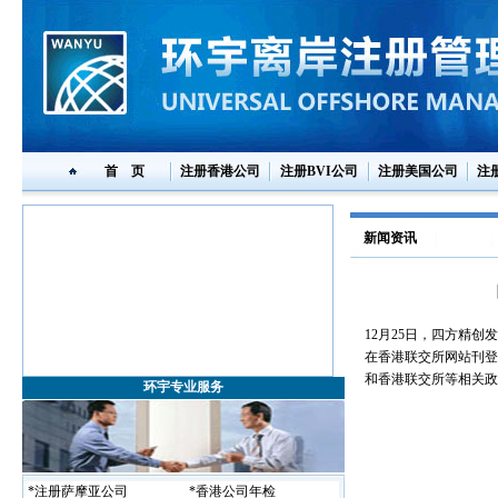
首 页
注册香港公司
注册BVI公司
注册美国公司
注
新闻资讯
12月25日，四方精
在香港联交所网站刊登
和香港联交所等相关政
环宇专业服务
*
注册萨摩亚公司
*
香港公司年检